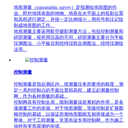
地形测量（topographic survey）是指测绘地形图的作
业。即对地球表面的地物、地形在水平面上的投影位置
和高程进行测定，并按一定比例缩小，用符号和注记绘
制成地形图的工作。
地形测量主要采用航空摄影测量方法，包括控制测量和
碎部测量，按所用仪器的不同，碎部测量主要分为平板
仪测图法、小平板仪和经纬仪联合测图法、经纬仪测绘
法等。
控制测量
控制测量是指在测区内，按测量任务所要求的精度，测
定一系列控制点的平面位置和高程，建立起测量控制
网，作为各种测量的基础。
控制网具有控制全局，限制测量误差累积的作用，是各
项测量工作的依据。对于地形测图，等级控制是扩展图
根控制的基础，以保证所测地形图能互相拼接成为一个
整体。对于工程测量，常需布设专用控制网，作为施工
放样和变形观测的依据。